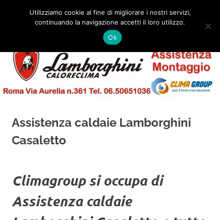
Salta
Utilizziamo cookie al fine di migliorare i nostri servizi,
al
continuando la navigazione accetti il loro utilizzo.
✅
MENU
contenuto
Assistenza
Montaggio
Ok
e
Caldaie
Installazione
Lamborghini
Roma
Assistenza caldaie Lamborghini
Casaletto
Climagroup si occupa di
Assistenza caldaie