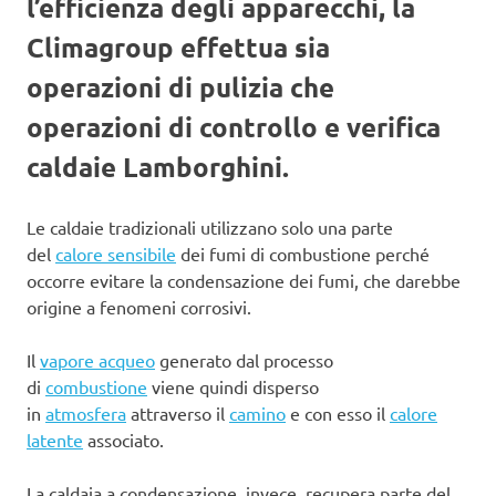
l’efficienza degli apparecchi, la
Climagroup effettua sia
operazioni di pulizia che
operazioni di controllo e verifica
caldaie Lamborghini.
Le caldaie tradizionali utilizzano solo una parte
del
calore sensibile
dei fumi di combustione perché
occorre evitare la condensazione dei fumi, che darebbe
origine a fenomeni corrosivi.
Il
vapore acqueo
generato dal processo
di
combustione
viene quindi disperso
in
atmosfera
attraverso il
camino
e con esso il
calore
latente
associato.
La caldaia a condensazione, invece, recupera parte del