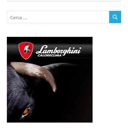
Ricerca
CERCA
per: