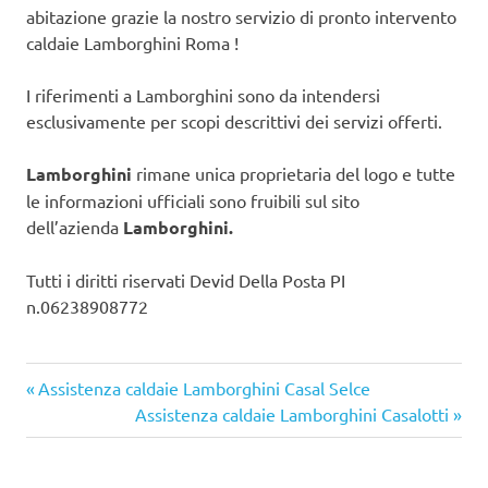
abitazione grazie la nostro servizio di pronto intervento
caldaie Lamborghini Roma !
I riferimenti a Lamborghini sono da intendersi
esclusivamente per scopi descrittivi dei servizi offerti.
Lamborghini
rimane unica proprietaria del logo e tutte
le informazioni ufficiali sono fruibili sul sito
dell’azienda
Lamborghini.
Tutti i diritti riservati Devid Della Posta PI
n.06238908772
Articolo
Navigazione
Assistenza caldaie Lamborghini Casal Selce
precedente:
Articolo
Assistenza caldaie Lamborghini Casalotti
articoli
successivo: