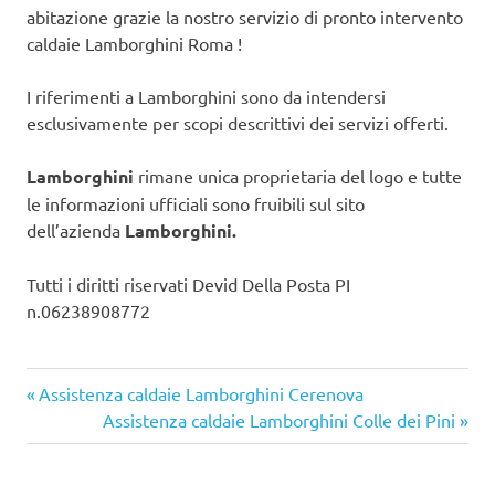
abitazione grazie la nostro servizio di pronto intervento
caldaie Lamborghini Roma !
I riferimenti a Lamborghini sono da intendersi
esclusivamente per scopi descrittivi dei servizi offerti.
Lamborghini
rimane unica proprietaria del logo e tutte
le informazioni ufficiali sono fruibili sul sito
dell’azienda
Lamborghini.
Tutti i diritti riservati Devid Della Posta PI
n.06238908772
Articolo
Navigazione
Assistenza caldaie Lamborghini Cerenova
precedente:
Articolo
Assistenza caldaie Lamborghini Colle dei Pini
articoli
successivo: