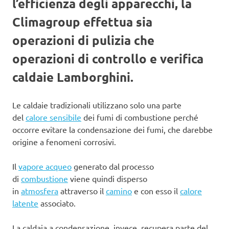
l’efficienza degli apparecchi, la
Climagroup effettua sia
operazioni di pulizia che
operazioni di controllo e verifica
caldaie Lamborghini.
Le caldaie tradizionali utilizzano solo una parte
del
calore sensibile
dei fumi di combustione perché
occorre evitare la condensazione dei fumi, che darebbe
origine a fenomeni corrosivi.
Il
vapore acqueo
generato dal processo
di
combustione
viene quindi disperso
in
atmosfera
attraverso il
camino
e con esso il
calore
latente
associato.
La caldaia a condensazione, invece, recupera parte del