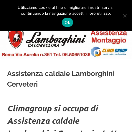
Salta
Utilizziamo cookie al fine di migliorare i nostri servizi,
al
continuando la navigazione accetti il loro utilizzo.
✅
MENU
contenuto
Assistenza
Montaggio
Ok
e
Caldaie
Installazione
Lamborghini
Roma
Assistenza caldaie Lamborghini
Cerveteri
Climagroup si occupa di
Assistenza caldaie