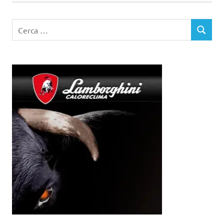
Ricerca
CERCA
per: