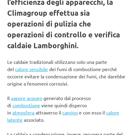
l’efficienza degli apparecchi, la
Climagroup effettua sia
operazioni di pulizia che
operazioni di controllo e verifica
caldaie Lamborghini.
Le caldaie tradizionali utilizzano solo una parte
del
calore sensibile
dei fumi di combustione perché
occorre evitare la condensazione dei fumi, che darebbe
origine a fenomeni corrosivi.
Il
vapore acqueo
generato dal processo
di
combustione
viene quindi disperso
in
atmosfera
attraverso il
camino
e con esso il
calore
latente
associato.
La caldaia a condensazione, invece, recupera parte del