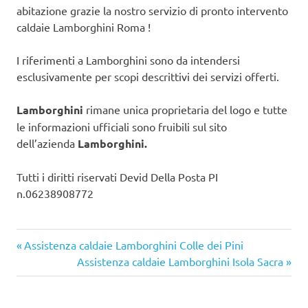
abitazione grazie la nostro servizio di pronto intervento
caldaie Lamborghini Roma !
I riferimenti a Lamborghini sono da intendersi
esclusivamente per scopi descrittivi dei servizi offerti.
Lamborghini
rimane unica proprietaria del logo e tutte
le informazioni ufficiali sono fruibili sul sito
dell’azienda
Lamborghini.
Tutti i diritti riservati Devid Della Posta PI
n.06238908772
Articolo
Navigazione
Assistenza caldaie Lamborghini Colle dei Pini
precedente:
Articolo
Assistenza caldaie Lamborghini Isola Sacra
articoli
successivo: