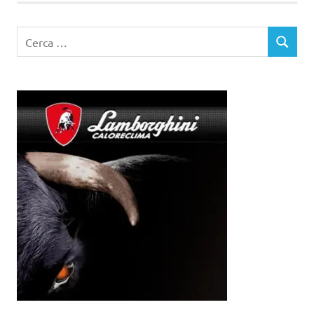
Ricerca
CERCA
per: