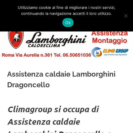
Salta
Utilizziamo cookie al fine di migliorare i nostri servizi,
al
continuando la navigazione accetti il loro utilizzo.
✅
MENU
contenuto
Assistenza
Montaggio
Ok
e
Caldaie
Installazione
Lamborghini
Roma
Assistenza caldaie Lamborghini
Dragoncello
Climagroup si occupa di
Assistenza caldaie