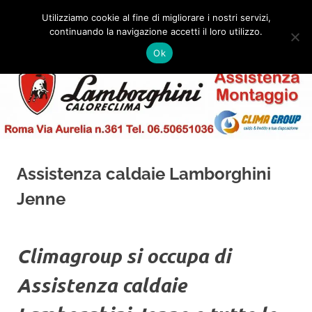
Salta
Utilizziamo cookie al fine di migliorare i nostri servizi,
al
continuando la navigazione accetti il loro utilizzo.
✅
MENU
contenuto
Assistenza
Montaggio
Ok
e
Caldaie
Installazione
Lamborghini
Roma
Assistenza caldaie Lamborghini
Jenne
Climagroup si occupa di
Assistenza caldaie