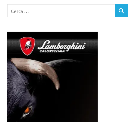
Ricerca
CERCA
per: