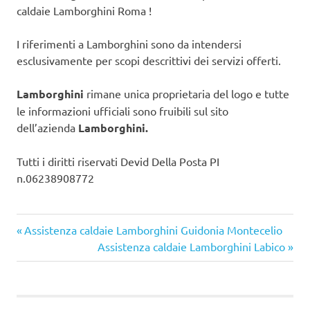
caldaie Lamborghini Roma !
I riferimenti a Lamborghini sono da intendersi
esclusivamente per scopi descrittivi dei servizi offerti.
Lamborghini
rimane unica proprietaria del logo e tutte
le informazioni ufficiali sono fruibili sul sito
dell’azienda
Lamborghini.
Tutti i diritti riservati Devid Della Posta PI
n.06238908772
Articolo
Navigazione
Assistenza caldaie Lamborghini Guidonia Montecelio
precedente:
Articolo
Assistenza caldaie Lamborghini Labico
articoli
successivo: