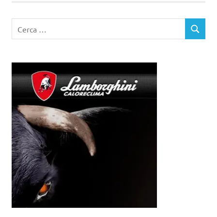
Ricerca
CERCA
per: