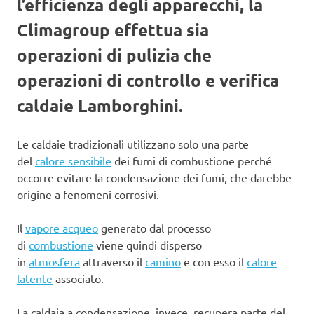
l’efficienza degli apparecchi, la
Climagroup effettua sia
operazioni di pulizia che
operazioni di controllo e verifica
caldaie Lamborghini.
Le caldaie tradizionali utilizzano solo una parte
del
calore sensibile
dei fumi di combustione perché
occorre evitare la condensazione dei fumi, che darebbe
origine a fenomeni corrosivi.
Il
vapore acqueo
generato dal processo
di
combustione
viene quindi disperso
in
atmosfera
attraverso il
camino
e con esso il
calore
latente
associato.
La caldaia a condensazione, invece, recupera parte del