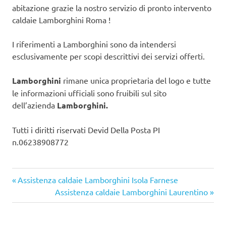
abitazione grazie la nostro servizio di pronto intervento
caldaie Lamborghini Roma !
I riferimenti a Lamborghini sono da intendersi
esclusivamente per scopi descrittivi dei servizi offerti.
Lamborghini
rimane unica proprietaria del logo e tutte
le informazioni ufficiali sono fruibili sul sito
dell’azienda
Lamborghini.
Tutti i diritti riservati Devid Della Posta PI
n.06238908772
Articolo
Navigazione
Assistenza caldaie Lamborghini Isola Farnese
precedente:
Articolo
Assistenza caldaie Lamborghini Laurentino
articoli
successivo: