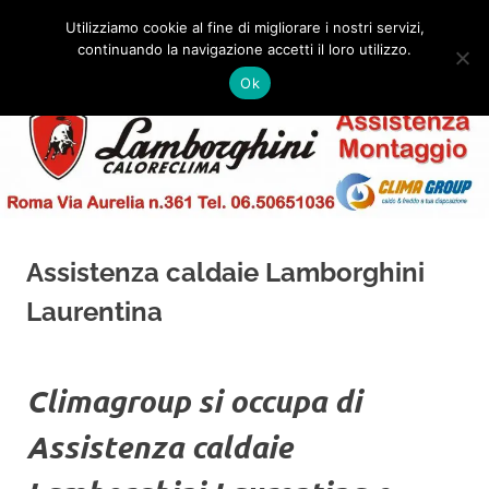
Salta
Utilizziamo cookie al fine di migliorare i nostri servizi,
al
continuando la navigazione accetti il loro utilizzo.
✅
MENU
contenuto
Assistenza
Montaggio
Ok
e
Caldaie
Installazione
Lamborghini
Roma
Assistenza caldaie Lamborghini
Laurentina
Climagroup si occupa di
Assistenza caldaie