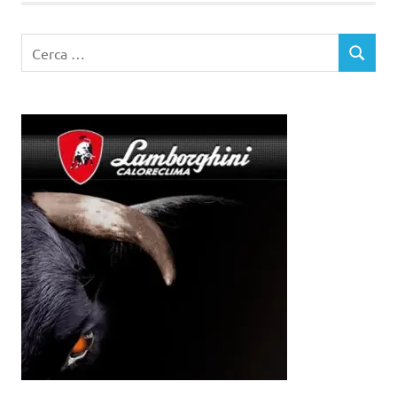
Ricerca
CERCA
per: