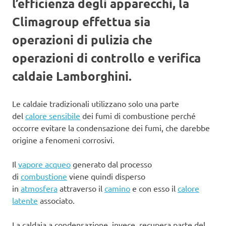
l’efficienza degli apparecchi, la
Climagroup effettua sia
operazioni di pulizia che
operazioni di controllo e verifica
caldaie Lamborghini.
Le caldaie tradizionali utilizzano solo una parte
del
calore sensibile
dei fumi di combustione perché
occorre evitare la condensazione dei fumi, che darebbe
origine a fenomeni corrosivi.
Il
vapore acqueo
generato dal processo
di
combustione
viene quindi disperso
in
atmosfera
attraverso il
camino
e con esso il
calore
latente
associato.
La caldaia a condensazione, invece, recupera parte del