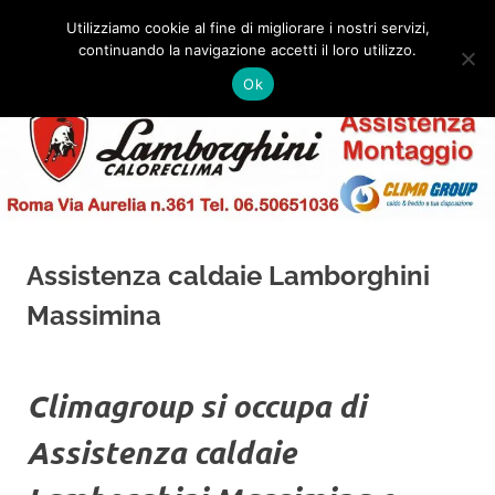
Salta
Utilizziamo cookie al fine di migliorare i nostri servizi,
al
continuando la navigazione accetti il loro utilizzo.
✅
MENU
contenuto
Assistenza
Montaggio
Ok
e
Caldaie
Installazione
Lamborghini
Roma
Assistenza caldaie Lamborghini
Massimina
Climagroup si occupa di
Assistenza caldaie