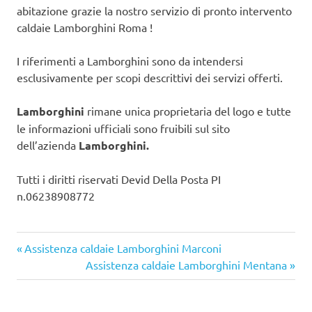
abitazione grazie la nostro servizio di pronto intervento
caldaie Lamborghini Roma !
I riferimenti a Lamborghini sono da intendersi
esclusivamente per scopi descrittivi dei servizi offerti.
Lamborghini
rimane unica proprietaria del logo e tutte
le informazioni ufficiali sono fruibili sul sito
dell’azienda
Lamborghini.
Tutti i diritti riservati Devid Della Posta PI
n.06238908772
Articolo
Navigazione
Assistenza caldaie Lamborghini Marconi
precedente:
Articolo
Assistenza caldaie Lamborghini Mentana
articoli
successivo: