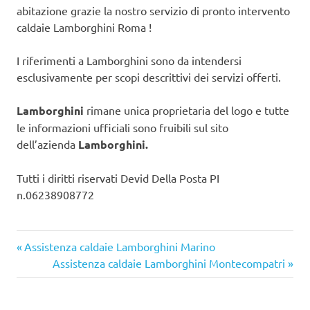
abitazione grazie la nostro servizio di pronto intervento
caldaie Lamborghini Roma !
I riferimenti a Lamborghini sono da intendersi
esclusivamente per scopi descrittivi dei servizi offerti.
Lamborghini
rimane unica proprietaria del logo e tutte
le informazioni ufficiali sono fruibili sul sito
dell’azienda
Lamborghini.
Tutti i diritti riservati Devid Della Posta PI
n.06238908772
Articolo
Navigazione
Assistenza caldaie Lamborghini Marino
precedente:
Articolo
Assistenza caldaie Lamborghini Montecompatri
articoli
successivo: