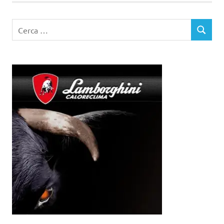
Ricerca
CERCA
per: