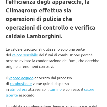
l’efficienza degli apparecchi, la
Climagroup effettua sia
operazioni di pulizia che
operazioni di controllo e verifica
caldaie Lamborghini.
Le caldaie tradizionali utilizzano solo una parte
del
calore sensibile
dei fumi di combustione perché
occorre evitare la condensazione dei fumi, che darebbe
origine a fenomeni corrosivi.
Il
vapore acqueo
generato dal processo
di
combustione
viene quindi disperso
in
atmosfera
attraverso il
camino
e con esso il
calore
latente
associato.
La caldaia a condensazione, invece, recupera parte del