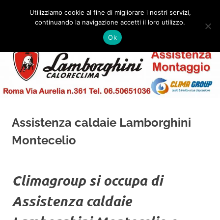
Salta
Utilizziamo cookie al fine di migliorare i nostri servizi,
al
continuando la navigazione accetti il loro utilizzo.
✅
MENU
contenuto
Assistenza
Montaggio
Ok
e
Caldaie
Installazione
Lamborghini
Roma
Assistenza caldaie Lamborghini
Montecelio
Climagroup si occupa di
Assistenza caldaie