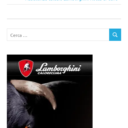
articoli
successivo:
Ricerca
CERCA
per: