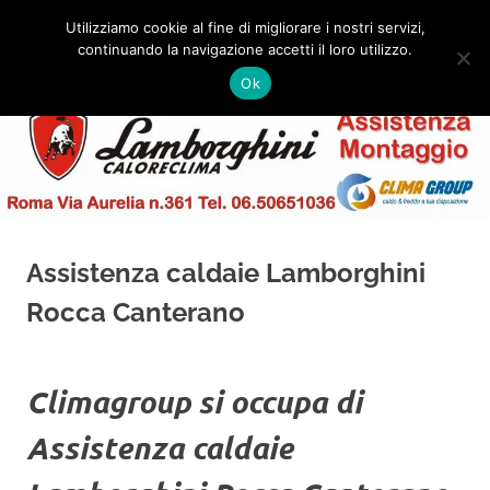
Salta
Utilizziamo cookie al fine di migliorare i nostri servizi,
al
continuando la navigazione accetti il loro utilizzo.
✅
MENU
contenuto
Assistenza
Montaggio
Ok
e
Caldaie
Installazione
Lamborghini
Roma
Assistenza caldaie Lamborghini
Rocca Canterano
Climagroup si occupa di
Assistenza caldaie