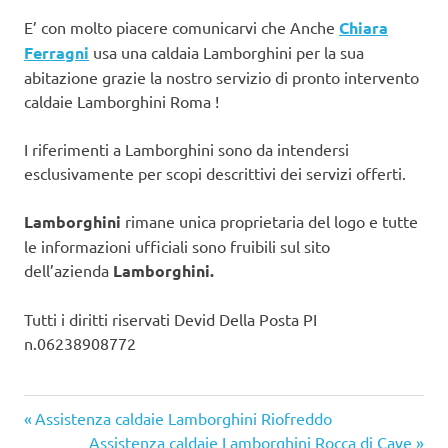
E’ con molto piacere comunicarvi che Anche
Chiara
Ferragni
usa una caldaia Lamborghini per la sua
abitazione grazie la nostro servizio di pronto intervento
caldaie Lamborghini Roma !
I riferimenti a Lamborghini sono da intendersi
esclusivamente per scopi descrittivi dei servizi offerti.
Lamborghini
rimane unica proprietaria del logo e tutte
le informazioni ufficiali sono fruibili sul sito
dell’azienda
Lamborghini.
Tutti i diritti riservati Devid Della Posta PI
n.06238908772
Articolo
Navigazione
Assistenza caldaie Lamborghini Riofreddo
precedente:
Articolo
Assistenza caldaie Lamborghini Rocca di Cave