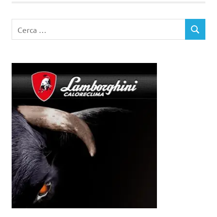
Ricerca
CERCA
per: