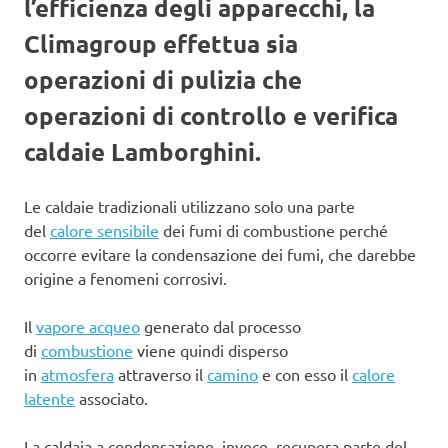
l’efficienza degli apparecchi, la
Climagroup effettua sia
operazioni di pulizia che
operazioni di controllo e verifica
caldaie Lamborghini.
Le caldaie tradizionali utilizzano solo una parte
del
calore sensibile
dei fumi di combustione perché
occorre evitare la condensazione dei fumi, che darebbe
origine a fenomeni corrosivi.
Il
vapore acqueo
generato dal processo
di
combustione
viene quindi disperso
in
atmosfera
attraverso il
camino
e con esso il
calore
latente
associato.
La caldaia a condensazione, invece, recupera parte del