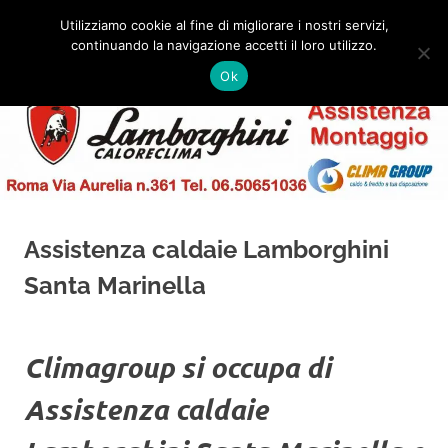
Salta
Utilizziamo cookie al fine di migliorare i nostri servizi,
al
continuando la navigazione accetti il loro utilizzo.
✅
MENU
contenuto
Assistenza
Montaggio
Ok
e
Caldaie
Installazione
Lamborghini
Roma
Assistenza caldaie Lamborghini
Santa Marinella
Climagroup si occupa di
Assistenza caldaie