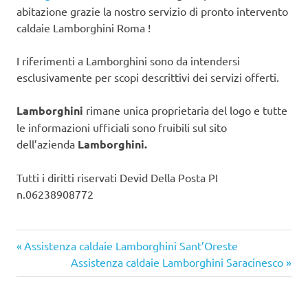
abitazione grazie la nostro servizio di pronto intervento
caldaie Lamborghini Roma !
I riferimenti a Lamborghini sono da intendersi
esclusivamente per scopi descrittivi dei servizi offerti.
Lamborghini
rimane unica proprietaria del logo e tutte
le informazioni ufficiali sono fruibili sul sito
dell’azienda
Lamborghini.
Tutti i diritti riservati Devid Della Posta PI
n.06238908772
Articolo
Navigazione
Assistenza caldaie Lamborghini Sant’Oreste
precedente:
Articolo
Assistenza caldaie Lamborghini Saracinesco
articoli
successivo: