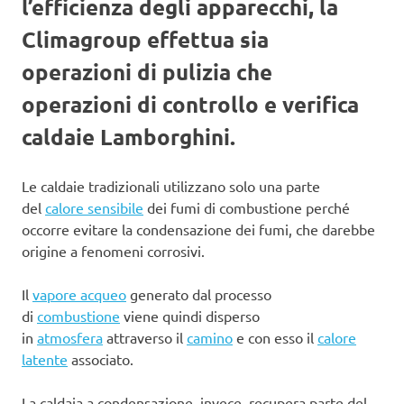
l’efficienza degli apparecchi, la
Climagroup effettua sia
operazioni di pulizia che
operazioni di controllo e verifica
caldaie Lamborghini.
Le caldaie tradizionali utilizzano solo una parte
del
calore sensibile
dei fumi di combustione perché
occorre evitare la condensazione dei fumi, che darebbe
origine a fenomeni corrosivi.
Il
vapore acqueo
generato dal processo
di
combustione
viene quindi disperso
in
atmosfera
attraverso il
camino
e con esso il
calore
latente
associato.
La caldaia a condensazione, invece, recupera parte del