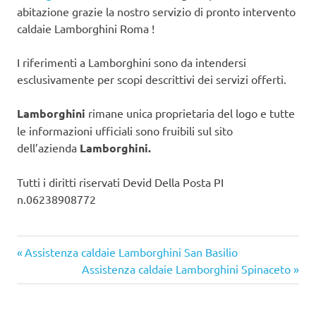
abitazione grazie la nostro servizio di pronto intervento
caldaie Lamborghini Roma !
I riferimenti a Lamborghini sono da intendersi
esclusivamente per scopi descrittivi dei servizi offerti.
Lamborghini
rimane unica proprietaria del logo e tutte
le informazioni ufficiali sono fruibili sul sito
dell’azienda
Lamborghini.
Tutti i diritti riservati Devid Della Posta PI
n.06238908772
Articolo
Navigazione
Assistenza caldaie Lamborghini San Basilio
precedente:
Articolo
Assistenza caldaie Lamborghini Spinaceto
articoli
successivo: