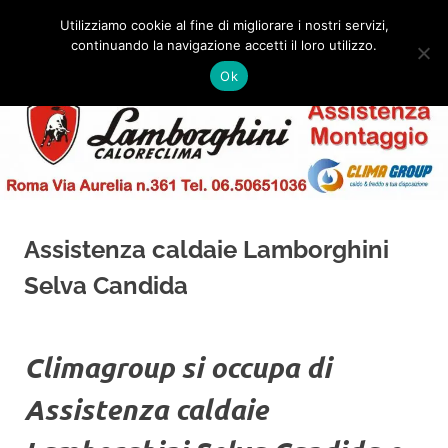
Salta
Utilizziamo cookie al fine di migliorare i nostri servizi,
al
continuando la navigazione accetti il loro utilizzo.
✅
MENU
contenuto
Assistenza
Montaggio
Ok
e
Caldaie
Installazione
Lamborghini
Roma
Assistenza caldaie Lamborghini
Selva Candida
Climagroup si occupa di
Assistenza caldaie