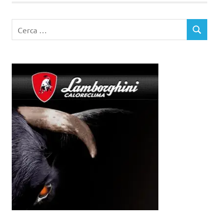
Ricerca
CERCA
per: