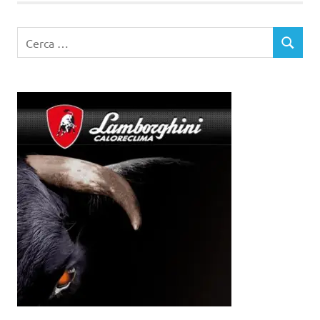
Ricerca
CERCA
per: