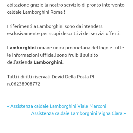
abitazione grazie la nostro servizio di pronto intervento
caldaie Lamborghini Roma !
I riferimenti a Lamborghini sono da intendersi
esclusivamente per scopi descrittivi dei servizi offerti.
Lamborghini
rimane unica proprietaria del logo e tutte
le informazioni ufficiali sono fruibili sul sito
dell’azienda
Lamborghini.
Tutti i diritti riservati Devid Della Posta PI
n.06238908772
Articolo
Navigazione
Assistenza caldaie Lamborghini Viale Marconi
precedente:
Articolo
Assistenza caldaie Lamborghini Vigna Clara
articoli
successivo: