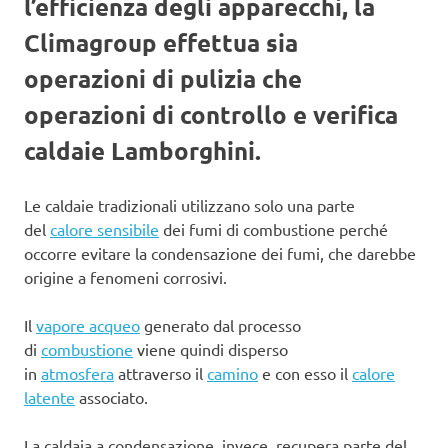
l’efficienza degli apparecchi, la
Climagroup effettua sia
operazioni di pulizia che
operazioni di controllo e verifica
caldaie Lamborghini.
Le caldaie tradizionali utilizzano solo una parte
del
calore sensibile
dei fumi di combustione perché
occorre evitare la condensazione dei fumi, che darebbe
origine a fenomeni corrosivi.
Il
vapore acqueo
generato dal processo
di
combustione
viene quindi disperso
in
atmosfera
attraverso il
camino
e con esso il
calore
latente
associato.
La caldaia a condensazione, invece, recupera parte del