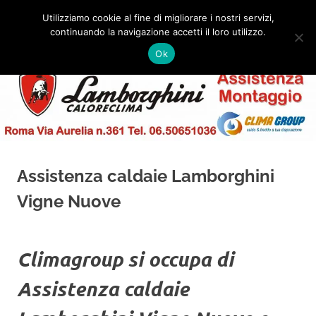
Salta
Utilizziamo cookie al fine di migliorare i nostri servizi,
al
continuando la navigazione accetti il loro utilizzo.
✅
MENU
contenuto
Assistenza
Montaggio
Ok
e
Caldaie
Installazione
Lamborghini
Roma
Assistenza caldaie Lamborghini
Vigne Nuove
Climagroup si occupa di
Assistenza caldaie