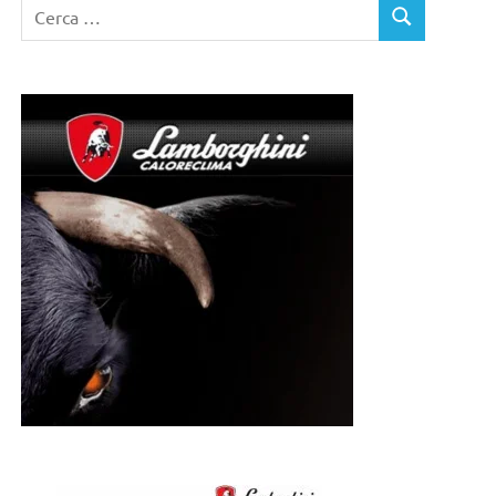
Ricerca
CERCA
per: