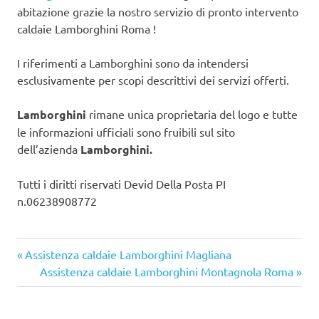
abitazione grazie la nostro servizio di pronto intervento
caldaie Lamborghini Roma !
I riferimenti a Lamborghini sono da intendersi
esclusivamente per scopi descrittivi dei servizi offerti.
Lamborghini
rimane unica proprietaria del logo e tutte
le informazioni ufficiali sono fruibili sul sito
dell’azienda
Lamborghini.
Tutti i diritti riservati Devid Della Posta PI
n.06238908772
Articolo
Navigazione
Assistenza caldaie Lamborghini Magliana
precedente:
Articolo
Assistenza caldaie Lamborghini Montagnola Roma
articoli
successivo: