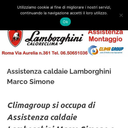
Salta
Utilizziamo cookie al fine di migliorare i nostri servizi,
al
continuando la navigazione accetti il loro utilizzo.
✅
MENU
contenuto
Assistenza
Montaggio
Ok
e
Caldaie
Installazione
Lamborghini
Roma
Assistenza caldaie Lamborghini
Marco Simone
Climagroup si occupa di
Assistenza caldaie