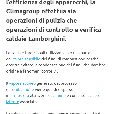
l’efficienza degli apparecchi, la
Climagroup effettua sia
operazioni di pulizia che
operazioni di controllo e verifica
caldaie Lamborghini.
Le caldaie tradizionali utilizzano solo una parte
del
calore sensibile
dei fumi di combustione perché
occorre evitare la condensazione dei fumi, che darebbe
origine a fenomeni corrosivi.
Il
vapore acqueo
generato dal processo
di
combustione
viene quindi disperso
in
atmosfera
attraverso il
camino
e con esso il
calore
latente
associato.
La caldaia a condensazione, invece, recupera parte del