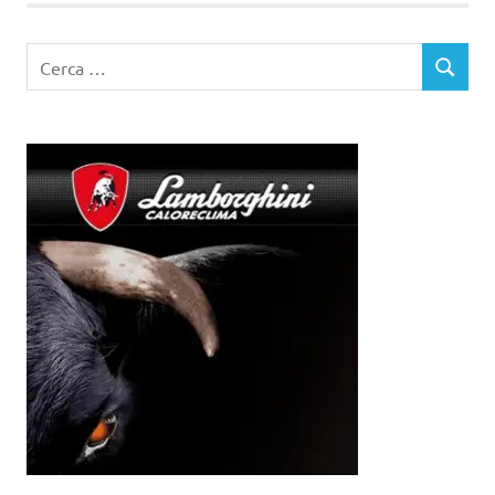
Ricerca
CERCA
per: