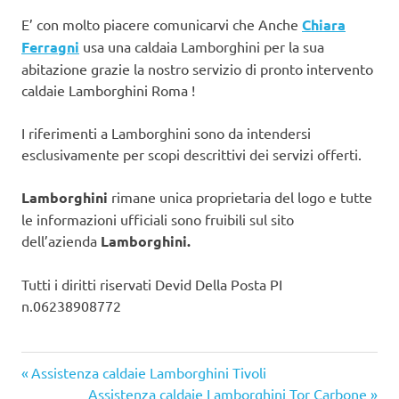
E’ con molto piacere comunicarvi che Anche
Chiara
Ferragni
usa una caldaia Lamborghini per la sua
abitazione grazie la nostro servizio di pronto intervento
caldaie Lamborghini Roma !
I riferimenti a Lamborghini sono da intendersi
esclusivamente per scopi descrittivi dei servizi offerti.
Lamborghini
rimane unica proprietaria del logo e tutte
le informazioni ufficiali sono fruibili sul sito
dell’azienda
Lamborghini.
Tutti i diritti riservati Devid Della Posta PI
n.06238908772
Articolo
Navigazione
Assistenza caldaie Lamborghini Tivoli
precedente:
Articolo
Assistenza caldaie Lamborghini Tor Carbone