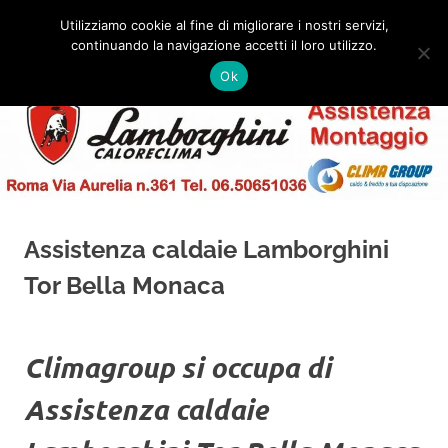
Salta
Utilizziamo cookie al fine di migliorare i nostri servizi,
al
continuando la navigazione accetti il loro utilizzo.
✅
MENU
contenuto
Assistenza
Montaggio
Ok
e
Caldaie
Installazione
Lamborghini
Roma
Assistenza caldaie Lamborghini
Tor Bella Monaca
Climagroup si occupa di
Assistenza caldaie