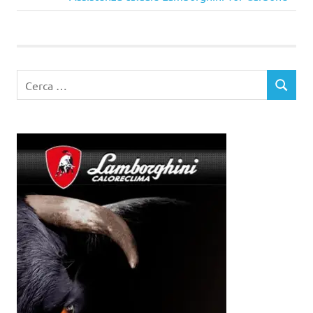
articoli
successivo:
Ricerca
CERCA
per: