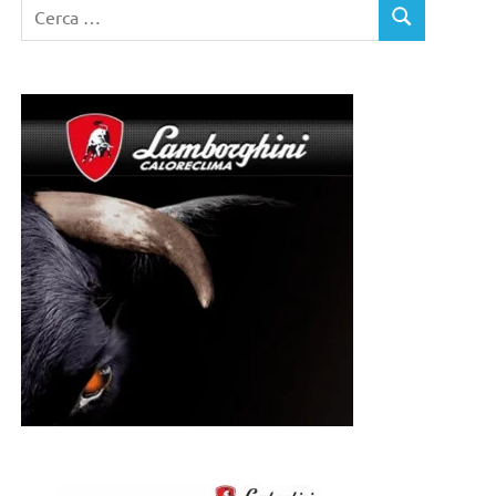
Ricerca
CERCA
per: